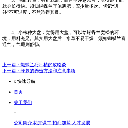
3、施肥过量：有肥就施，而且不注意浓度，觉得施了肥
就会长得快。须知蝴蝶兰宜施薄肥，应少量多次。切记“进
补”不可过度，不然适得其反。
4、小株种大盆：觉得用大盆，可以给蝴蝶兰宽松的环
境，用料充足。其实用大盆后，水草不易干燥，须知蝴蝶兰喜
通气，气通则舒畅。
上一篇：蝴蝶兰巧种植的攻略谈
下一篇：绿萝的养殖方法和注意事项
x
快速导航
首页
关于我们
+
公司简介
花卉课堂
招商加盟
人才发展